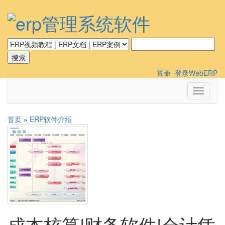
算命
登录WebERP
切
换
导
首页
»
ERP软件介绍
航
成本核算|财务软件|会计凭