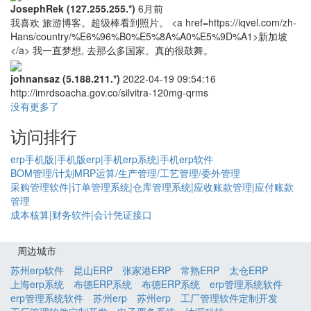
JosephRek (127.255.255.*)
6月前
我喜欢 旅游博客。超级棒看到照片。 <a href=https://iqvel.com/zh-
Hans/country/%E6%96%B0%E5%8A%A0%E5%9D%A1>新加坡
</a> 我一直梦想, 去那么多国家。真的很鼓舞。
johnansaz (5.188.211.*)
2022-04-19 09:54:16
http://imrdsoacha.gov.co/silvitra-120mg-qrms
没有更多了
访问排行
erp手机版|手机版erp|手机erp系统|手机erp软件
BOM管理/计划MRP运算/生产管理/工艺管理/委外管理
采购管理软件|订单管理系统|仓库管理系统|应收账款管理|应付账款
管理
成本核算|财务软件|会计凭证接口
周边城市
苏州erp软件
昆山ERP
张家港ERP
常熟ERP
太仓ERP
上海erp系统
布德ERP系统
布德ERP系统
erp管理系统软件
erp管理系统软件
苏州erp
苏州erp
工厂管理软件定制开发