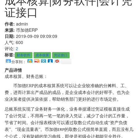
证接口
作者:
admin
来源:
币加德ERP
日期:
2019-09-09 09:09:09
人气:
600
评论:
2
标签:
财务软件
成本核算
凭证接口
分享到：
产品详情
成本核算、财务总账：
币加德
ERP
的
成本核算系统可以让企业较准确的分摊料、工、
费，进而计算出产成品的成品，是企业成本会计的好帮手。也为企
业决策者提供决策依据，帮助销售部门更好的进行市场定价。
总账系统实现了业务财务一体化，业务单据通过凭证模板直接生成
了会计凭证，不用再一笔一笔的录入凭证，减少了会计的工作量，
节省了时间。会计报表模块可以通过取数公式自动生成
“资产负债
表”、“现金流量表”。币加德
的取数公式很简单直观，而且没有几
ERP
个公式，没有陡峭的学习曲线，即使是初级会计都能完全胜任。