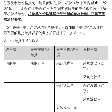
②系统参数价格控制。如果参数“进价 > 核价（放行|警告|禁止）”设
为“禁止”，则采购订单/采购入库单/采购退回单的单价都必须小于等
于核价单单价。
核价单的价格遵循货品资料的价格控制，它是更高
层次的要求。
（
5）关联生单。通过系统生单操作，不仅加快了单据的录入速度，
最重要的是把单据背后的业务关联起来了，如表10-3。
表
10-3 单据生单关联表
源单据
目标单据
源
目标单据
源单
目标单据
/
/
单据
据
请购单
采购订单
采购入库单
采购发票（蓝
字）
采购付款单
采购退回单
采购发票（红
字）
采购退款单
采购发票（预