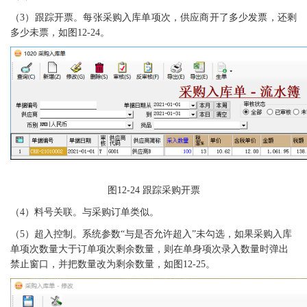
（
3）跟踪开票。每张采购入库单项次，供应商开了多少发票，还剩
多少未票，如图12-24。
图
12-24 跟踪采购开票
（
4）料号关联。与采购订单类似。
（
5）
超入
控制。系统参数
“与
是否允许超入
”未勾选，如果采购
入
库
单项次数量大于订单项次剩余数量，则在单身项次录入数量时弹出
禁止窗口，并把数量改为剩余数量，如图
12-25。