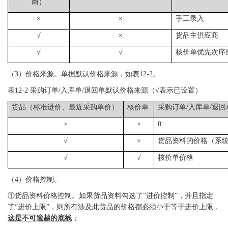
商）
×
×
手工录入
√
×
货品主供应商
√
√
核价单优先次序
（
3）价格来源。单据默认价格来源，如表12-2。
表
12-2 采购订单/入库单/退回单默认价格来源（
√
表示已设置
）
货品（标准进价、最近采购单价）
核价单
采购订单/入库单/退
×
×
0
√
×
货品资料的价格（系
√
√
核价单价格
（
4）价格控制。
①货品资料价格控制。如果货品资料勾选了“进价控制”，并且指定
了“进价上限”，则所有涉及此货品的价格都必须小于等于进价上限，
这是不可逾越的底线
；