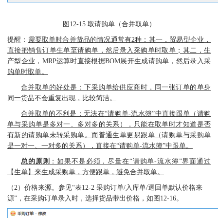
图
12-15
取请购单（合并取单）
提醒：
需要取单时合并货品的情况通常有
2种：其一，贸易型企业，
直接把销售订单生单至请购单，然后录入采购单时取单；其二，生
产型企业，MRP运算时直接根据BOM展开生成请购单，然后录入采
购单时取单。
合并取单的好处是：下采购单给供应商时，同一张订单的单身
同一货品不会重复出现，比较简洁。
合并取单的不利是：无法在
“请购单-流水簿”中直接跟单（请购
单与采购单是多对一、多对多的关系），只能在取单时才知道是否
有新的请购单未转采购单。而普通生单更易跟单（请购单与采购单
是一对一、一对多的关系），直接在“请购单-流水簿”中跟单。
总的原则
：如果不是必须，尽量在
“请购单-流水簿”界面通过
【生单】来生成采购单，方便跟单，避免合并取单。
（
2）价格来源。参见“表12-2 采购订单/入库单/退回单默认价格来
源”，在采购订单录入时，选择货品带出价格，如图12-16。